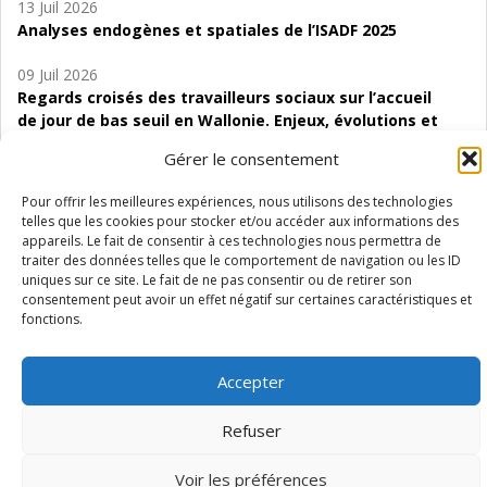
13 Juil 2026
Analyses endogènes et spatiales de l’ISADF 2025
09 Juil 2026
Regards croisés des travailleurs sociaux sur l’accueil
de jour de bas seuil en Wallonie. Enjeux, évolutions et
perspectives
Gérer le consentement
06 Juil 2026
Pour offrir les meilleures expériences, nous utilisons des technologies
Étude d’évaluabilité des Structures
telles que les cookies pour stocker et/ou accéder aux informations des
d’accompagnement à l’autocréation d’emploi (SAACE)
appareils. Le fait de consentir à ces technologies nous permettra de
traiter des données telles que le comportement de navigation ou les ID
01 Juil 2026
uniques sur ce site. Le fait de ne pas consentir ou de retirer son
Pénurie du personnel infirmier :quels indicateurs
consentement peut avoir un effet négatif sur certaines caractéristiques et
fonctions.
d’offre de soins pour comprendre la situation en
Wallonie ?
Accepter
Refuser
Mentions légales
Vie privée
Médiateur
Accessibilité
Voir les préférences