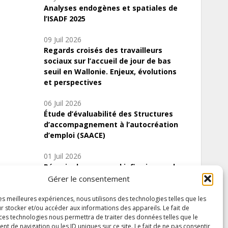
Analyses endogènes et spatiales de
l’ISADF 2025
09 Juil 2026
Regards croisés des travailleurs
sociaux sur l’accueil de jour de bas
seuil en Wallonie. Enjeux, évolutions
et perspectives
06 Juil 2026
Étude d’évaluabilité des Structures
d’accompagnement à l’autocréation
d’emploi (SAACE)
01 Juil 2026
Pénurie du personnel infirmier :quels
indicateurs d’offre de soins pour
Gérer le consentement
comprendre la situation en Wallonie ?
les meilleures expériences, nous utilisons des technologies telles que les
r stocker et/ou accéder aux informations des appareils. Le fait de
 ces technologies nous permettra de traiter des données telles que le
 de navigation ou les ID uniques sur ce site. Le fait de ne pas consentir