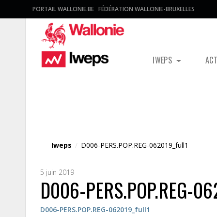
PORTAIL WALLONIE.BE
FÉDÉRATION WALLONIE-BRUXELLES
IWEPS
AC
Fichier média
Iweps
/
D006-PERS.POP.REG-062019_full1
5 juin 2019
D006-PERS.POP.REG-062
D006-PERS.POP.REG-062019_full1