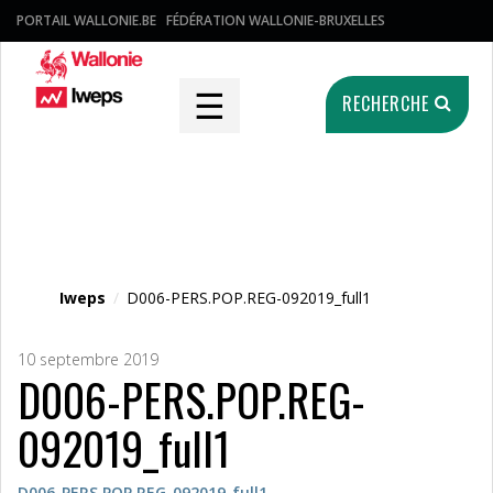
PORTAIL WALLONIE.BE
FÉDÉRATION WALLONIE-BRUXELLES
☰
RECHERCHE
Fichier média
Iweps
/
D006-PERS.POP.REG-092019_full1
10 septembre 2019
D006-PERS.POP.REG-
092019_full1
D006-PERS.POP.REG-092019_full1