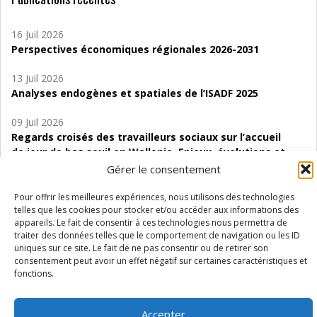
16 Juil 2026
Perspectives économiques régionales 2026-2031
13 Juil 2026
Analyses endogènes et spatiales de l’ISADF 2025
09 Juil 2026
Regards croisés des travailleurs sociaux sur l’accueil
de jour de bas seuil en Wallonie. Enjeux, évolutions et
perspectives
Gérer le consentement
06 Juil 2026
Pour offrir les meilleures expériences, nous utilisons des technologies
Étude d’évaluabilité des Structures
telles que les cookies pour stocker et/ou accéder aux informations des
appareils. Le fait de consentir à ces technologies nous permettra de
d’accompagnement à l’autocréation d’emploi (SAACE)
traiter des données telles que le comportement de navigation ou les ID
uniques sur ce site. Le fait de ne pas consentir ou de retirer son
01 Juil 2026
consentement peut avoir un effet négatif sur certaines caractéristiques et
Pénurie du personnel infirmier :quels indicateurs
fonctions.
d’offre de soins pour comprendre la situation en
Wallonie ?
Accepter