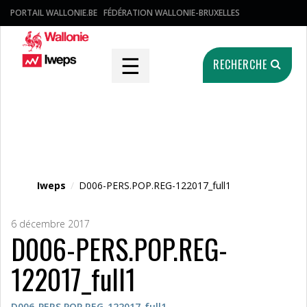
PORTAIL WALLONIE.BE
FÉDÉRATION WALLONIE-BRUXELLES
☰
RECHERCHE
Fichier média
Iweps
/
D006-PERS.POP.REG-122017_full1
6 décembre 2017
D006-PERS.POP.REG-
122017_full1
D006-PERS.POP.REG-122017_full1