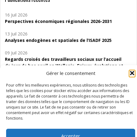
16 Juil 2026
Perspectives économiques régionales 2026-2031
13 Juil 2026
Analyses endogènes et spatiales de l’ISADF 2025
09 Juil 2026
Regards croisés des travailleurs sociaux sur l’accueil
de jour de bas seuil en Wallonie. Enjeux, évolutions et
perspectives
Gérer le consentement
06 Juil 2026
Pour offrir les meilleures expériences, nous utilisons des technologies
Étude d’évaluabilité des Structures
telles que les cookies pour stocker et/ou accéder aux informations des
appareils. Le fait de consentir à ces technologies nous permettra de
d’accompagnement à l’autocréation d’emploi (SAACE)
traiter des données telles que le comportement de navigation ou les ID
uniques sur ce site. Le fait de ne pas consentir ou de retirer son
01 Juil 2026
consentement peut avoir un effet négatif sur certaines caractéristiques et
Pénurie du personnel infirmier :quels indicateurs
fonctions.
d’offre de soins pour comprendre la situation en
Wallonie ?
Accepter