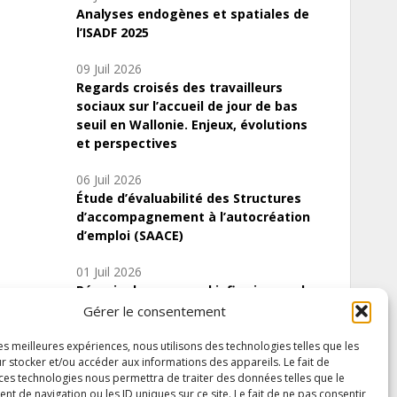
Analyses endogènes et spatiales de
l’ISADF 2025
09 Juil 2026
Regards croisés des travailleurs
sociaux sur l’accueil de jour de bas
seuil en Wallonie. Enjeux, évolutions
et perspectives
06 Juil 2026
Étude d’évaluabilité des Structures
d’accompagnement à l’autocréation
d’emploi (SAACE)
01 Juil 2026
Pénurie du personnel infirmier :quels
indicateurs d’offre de soins pour
Gérer le consentement
comprendre la situation en Wallonie ?
les meilleures expériences, nous utilisons des technologies telles que les
r stocker et/ou accéder aux informations des appareils. Le fait de
 ces technologies nous permettra de traiter des données telles que le
 de navigation ou les ID uniques sur ce site. Le fait de ne pas consentir