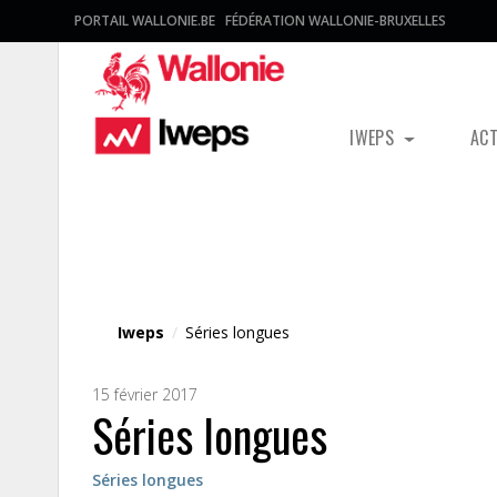
PORTAIL WALLONIE.BE
FÉDÉRATION WALLONIE-BRUXELLES
IWEPS
AC
Fichier média
Iweps
/
Séries longues
15 février 2017
Séries longues
Séries longues