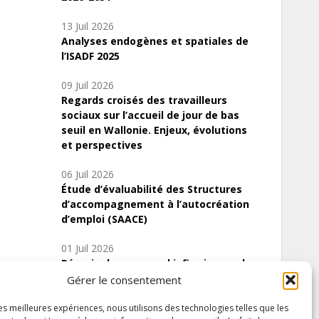
13 Juil 2026
Analyses endogènes et spatiales de
l’ISADF 2025
09 Juil 2026
Regards croisés des travailleurs
sociaux sur l’accueil de jour de bas
seuil en Wallonie. Enjeux, évolutions
et perspectives
06 Juil 2026
Étude d’évaluabilité des Structures
d’accompagnement à l’autocréation
d’emploi (SAACE)
01 Juil 2026
Pénurie du personnel infirmier :quels
indicateurs d’offre de soins pour
Gérer le consentement
comprendre la situation en Wallonie ?
les meilleures expériences, nous utilisons des technologies telles que les