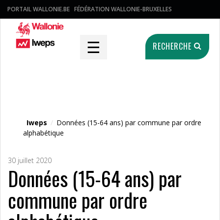
PORTAIL WALLONIE.BE
FÉDÉRATION WALLONIE-BRUXELLES
☰
RECHERCHE
Fichier média
Iweps
/
Données (15-64 ans) par commune par ordre
alphabétique
30 juillet 2020
Données (15-64 ans) par
commune par ordre