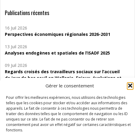
Publications récentes
16 Juil 2026
Perspectives économiques régionales 2026-2031
13 Juil 2026
Analyses endogènes et spatiales de l’ISADF 2025
09 Juil 2026
Regards croisés des travailleurs sociaux sur l’accueil
de jour de bas seuil en Wallonie. Enjeux, évolutions et
perspectives
Gérer le consentement
06 Juil 2026
Pour offrir les meilleures expériences, nous utilisons des technologies
Étude d’évaluabilité des Structures
telles que les cookies pour stocker et/ou accéder aux informations des
appareils. Le fait de consentir à ces technologies nous permettra de
d’accompagnement à l’autocréation d’emploi (SAACE)
traiter des données telles que le comportement de navigation ou les ID
uniques sur ce site. Le fait de ne pas consentir ou de retirer son
01 Juil 2026
consentement peut avoir un effet négatif sur certaines caractéristiques et
Pénurie du personnel infirmier :quels indicateurs
fonctions.
d’offre de soins pour comprendre la situation en