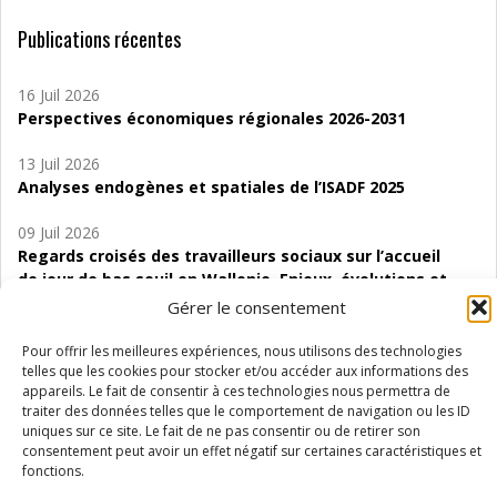
Publications récentes
16 Juil 2026
Perspectives économiques régionales 2026-2031
13 Juil 2026
Analyses endogènes et spatiales de l’ISADF 2025
09 Juil 2026
Regards croisés des travailleurs sociaux sur l’accueil
de jour de bas seuil en Wallonie. Enjeux, évolutions et
perspectives
Gérer le consentement
06 Juil 2026
Pour offrir les meilleures expériences, nous utilisons des technologies
Étude d’évaluabilité des Structures
telles que les cookies pour stocker et/ou accéder aux informations des
appareils. Le fait de consentir à ces technologies nous permettra de
d’accompagnement à l’autocréation d’emploi (SAACE)
traiter des données telles que le comportement de navigation ou les ID
uniques sur ce site. Le fait de ne pas consentir ou de retirer son
01 Juil 2026
consentement peut avoir un effet négatif sur certaines caractéristiques et
Pénurie du personnel infirmier :quels indicateurs
fonctions.
d’offre de soins pour comprendre la situation en