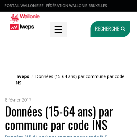
PORTAIL WALLONIE.BE
FÉDÉRATION WALLONIE-BRUXELLES
☰
RECHERCHE
Fichier média
Iweps
/
Données (15-64 ans) par commune par code
INS
8 février 2017
Données (15-64 ans) par
commune par code INS
Données (15-64 ans) par commune par code INS