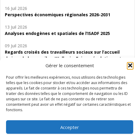
16 Juil 2026
Perspectives économiques régionales 2026-2031
13 Juil 2026
Analyses endogènes et spatiales de l’ISADF 2025
09 Juil 2026
Regards croisés des travailleurs sociaux sur l’accueil
de jour de bas seuil en Wallonie. Enjeux, évolutions et
perspectives
Gérer le consentement
06 Juil 2026
Pour offrir les meilleures expériences, nous utilisons des technologies
telles que les cookies pour stocker et/ou accéder aux informations des
Étude d’évaluabilité des Structures
appareils. Le fait de consentir à ces technologies nous permettra de
d’accompagnement à l’autocréation d’emploi (SAACE)
traiter des données telles que le comportement de navigation ou les ID
uniques sur ce site. Le fait de ne pas consentir ou de retirer son
01 Juil 2026
consentement peut avoir un effet négatif sur certaines caractéristiques et
Pénurie du personnel infirmier :quels indicateurs
fonctions.
d’offre de soins pour comprendre la situation en
Wallonie ?
Accepter