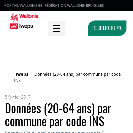
PORTAIL WALLONIE.BE
FÉDÉRATION WALLONIE-BRUXELLES
☰
RECHERCHE
Fichier média
Iweps
/
Données (20-64 ans) par commune par code
INS
8 février 2017
Données (20-64 ans) par
commune par code INS
Données (20-64 ans) par commune par code INS