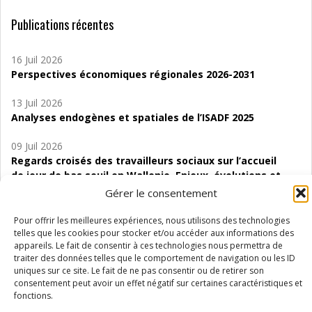
Publications récentes
16 Juil 2026
Perspectives économiques régionales 2026-2031
13 Juil 2026
Analyses endogènes et spatiales de l’ISADF 2025
09 Juil 2026
Regards croisés des travailleurs sociaux sur l’accueil
de jour de bas seuil en Wallonie. Enjeux, évolutions et
perspectives
Gérer le consentement
06 Juil 2026
Pour offrir les meilleures expériences, nous utilisons des technologies
Étude d’évaluabilité des Structures
telles que les cookies pour stocker et/ou accéder aux informations des
appareils. Le fait de consentir à ces technologies nous permettra de
d’accompagnement à l’autocréation d’emploi (SAACE)
traiter des données telles que le comportement de navigation ou les ID
uniques sur ce site. Le fait de ne pas consentir ou de retirer son
01 Juil 2026
consentement peut avoir un effet négatif sur certaines caractéristiques et
Pénurie du personnel infirmier :quels indicateurs
fonctions.
d’offre de soins pour comprendre la situation en