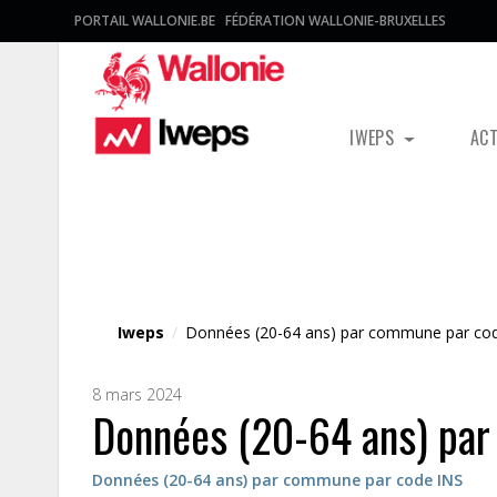
PORTAIL WALLONIE.BE
FÉDÉRATION WALLONIE-BRUXELLES
IWEPS
AC
Fichier média
Iweps
/
Données (20-64 ans) par commune par co
8 mars 2024
Données (20-64 ans) pa
Données (20-64 ans) par commune par code INS