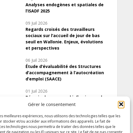
Analyses endogènes et spatiales de
l’ISADF 2025
09 Juil 2026
Regards croisés des travailleurs
sociaux sur l’accueil de jour de bas
seuil en Wallonie. Enjeux, évolutions
et perspectives
06 Juil 2026
Étude d’évaluabilité des Structures
d’accompagnement à l’autocréation
d’emploi (SAACE)
01 Juil 2026
Pénurie du personnel infirmier :quels
indicateurs d’offre de soins pour
Gérer le consentement
comprendre la situation en Wallonie ?
les meilleures expériences, nous utilisons des technologies telles que les
r stocker et/ou accéder aux informations des appareils. Le fait de
 ces technologies nous permettra de traiter des données telles que le
 de navigation ou les ID uniques sur ce site. Le fait de ne pas consentir