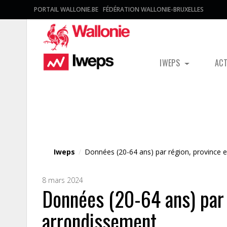
PORTAIL WALLONIE.BE
FÉDÉRATION WALLONIE-BRUXELLES
IWEPS
AC
Fichier média
Iweps
/
Données (20-64 ans) par région, province 
8 mars 2024
Données (20-64 ans) par 
arrondissement