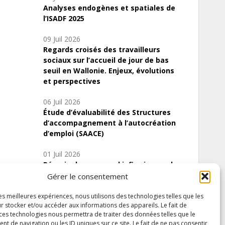
Analyses endogènes et spatiales de
l’ISADF 2025
09 Juil 2026
Regards croisés des travailleurs
sociaux sur l’accueil de jour de bas
seuil en Wallonie. Enjeux, évolutions
et perspectives
06 Juil 2026
Étude d’évaluabilité des Structures
d’accompagnement à l’autocréation
d’emploi (SAACE)
01 Juil 2026
Pénurie du personnel infirmier :quels
indicateurs d’offre de soins pour
Gérer le consentement
comprendre la situation en Wallonie ?
les meilleures expériences, nous utilisons des technologies telles que les
r stocker et/ou accéder aux informations des appareils. Le fait de
 ces technologies nous permettra de traiter des données telles que le
 de navigation ou les ID uniques sur ce site. Le fait de ne pas consentir