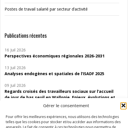
Postes de travail salarié par secteur d’activité
Publications récentes
16 Juil 2026
Perspectives économiques régionales 2026-2031
13 Juil 2026
Analyses endogènes et spatiales de l’ISADF 2025
09 Juil 2026
Regards croisés des travailleurs sociaux sur l’accueil
de jour de bas seuil en Wallonie. Enjeux, évolutions et
perspectives
Gérer le consentement
06 Juil 2026
Pour offrir les meilleures expériences, nous utilisons des technologies
Étude d’évaluabilité des Structures
telles que les cookies pour stocker et/ou accéder aux informations des
d’accompagnement à l’autocréation d’emploi (SAACE)
appareils. Le fait de consentir à ces technologies nous permettra de