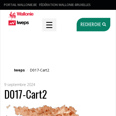
PORTAIL WALLONIE.BE
FÉDÉRATION WALLONIE-BRUXELLES
☰
RECHERCHE
Fichier média
Iweps
/
D017-Cart2
9 septembre 2024
D017-Cart2