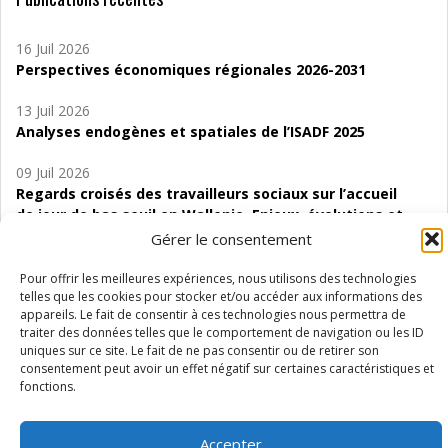
16 Juil 2026
Perspectives économiques régionales 2026-2031
13 Juil 2026
Analyses endogènes et spatiales de l’ISADF 2025
09 Juil 2026
Regards croisés des travailleurs sociaux sur l’accueil
de jour de bas seuil en Wallonie. Enjeux, évolutions et
perspectives
Gérer le consentement
06 Juil 2026
Pour offrir les meilleures expériences, nous utilisons des technologies
Étude d’évaluabilité des Structures
telles que les cookies pour stocker et/ou accéder aux informations des
appareils. Le fait de consentir à ces technologies nous permettra de
d’accompagnement à l’autocréation d’emploi (SAACE)
traiter des données telles que le comportement de navigation ou les ID
uniques sur ce site. Le fait de ne pas consentir ou de retirer son
01 Juil 2026
consentement peut avoir un effet négatif sur certaines caractéristiques et
Pénurie du personnel infirmier :quels indicateurs
fonctions.
d’offre de soins pour comprendre la situation en
Wallonie ?
Accepter