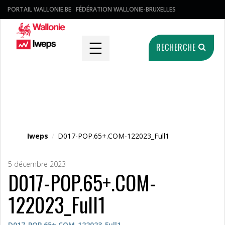
PORTAIL WALLONIE.BE
FÉDÉRATION WALLONIE-BRUXELLES
☰
RECHERCHE
Fichier média
Iweps
/
D017-POP.65+.COM-122023_Full1
5 décembre 2023
D017-POP.65+.COM-
122023_Full1
D017-POP.65+.COM-122023_Full1