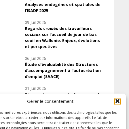
Analyses endogènes et spatiales de
l’ISADF 2025
09 Juil 2026
Regards croisés des travailleurs
sociaux sur l’accueil de jour de bas
seuil en Wallonie. Enjeux, évolutions
et perspectives
06 Juil 2026
Étude d’évaluabilité des Structures
d’accompagnement à l’autocréation
d’emploi (SAACE)
01 Juil 2026
Pénurie du personnel infirmier :quels
indicateurs d’offre de soins pour
Gérer le consentement
comprendre la situation en Wallonie ?
les meilleures expériences, nous utilisons des technologies telles que les
r stocker et/ou accéder aux informations des appareils. Le fait de
 ces technologies nous permettra de traiter des données telles que le
 de navigation ou les ID uniques sur ce site. Le fait de ne pas consentir