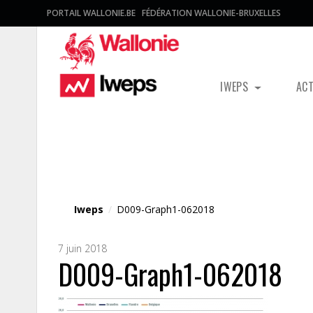
PORTAIL WALLONIE.BE
FÉDÉRATION WALLONIE-BRUXELLES
IWEPS
AC
Fichier média
Iweps
/
D009-Graph1-062018
7 juin 2018
D009-Graph1-062018