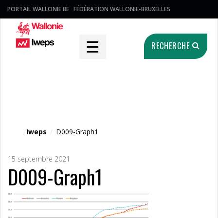
PORTAIL WALLONIE.BE
FÉDÉRATION WALLONIE-BRUXELLES
☰
RECHERCHE
Fichier média
Iweps
/
D009-Graph1
15 septembre 2021
D009-Graph1