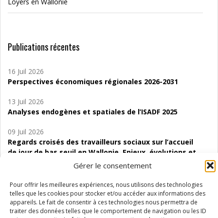
Loyers en Wallonie
Publications récentes
16 Juil 2026
Perspectives économiques régionales 2026-2031
13 Juil 2026
Analyses endogènes et spatiales de l’ISADF 2025
09 Juil 2026
Regards croisés des travailleurs sociaux sur l’accueil
de jour de bas seuil en Wallonie. Enjeux, évolutions et
perspectives
Gérer le consentement
06 Juil 2026
Pour offrir les meilleures expériences, nous utilisons des technologies
Étude d’évaluabilité des Structures
telles que les cookies pour stocker et/ou accéder aux informations des
d’accompagnement à l’autocréation d’emploi (SAACE)
appareils. Le fait de consentir à ces technologies nous permettra de
traiter des données telles que le comportement de navigation ou les ID