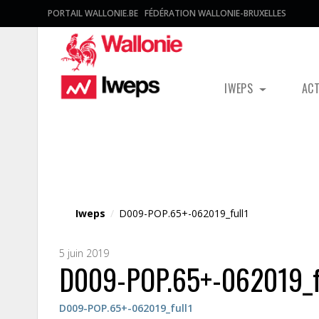
PORTAIL WALLONIE.BE
FÉDÉRATION WALLONIE-BRUXELLES
IWEPS
AC
Fichier média
Iweps
/
D009-POP.65+-062019_full1
5 juin 2019
D009-POP.65+-062019_f
D009-POP.65+-062019_full1