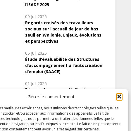
l’ISADF 2025
09 Juil 2026
Regards croisés des travailleurs
sociaux sur l’accueil de jour de bas
seuil en Wallonie. Enjeux, évolutions
et perspectives
06 Juil 2026
Étude d’évaluabilité des Structures
d’accompagnement à l’autocréation
d’emploi (SAACE)
01 Juil 2026
Pénurie du personnel infirmier :quels
indicateurs d’offre de soins pour
Gérer le consentement
comprendre la situation en Wallonie ?
les meilleures expériences, nous utilisons des technologies telles que les
r stocker et/ou accéder aux informations des appareils. Le fait de
 ces technologies nous permettra de traiter des données telles que le
 de navigation ou les ID uniques sur ce site. Le fait de ne pas consentir
Inscrivez-vous à notre newsletter
r son consentement peut avoir un effet négatif sur certaines