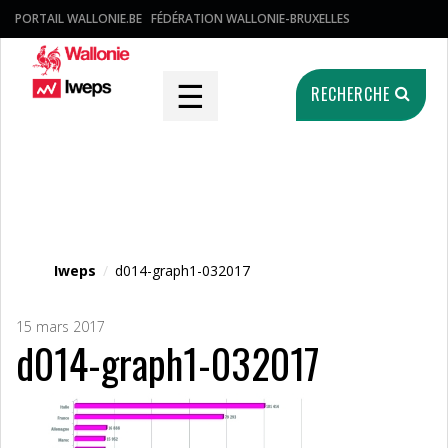
PORTAIL WALLONIE.BE
FÉDÉRATION WALLONIE-BRUXELLES
☰
RECHERCHE
Fichier média
Iweps
/
d014-graph1-032017
15 mars 2017
d014-graph1-032017