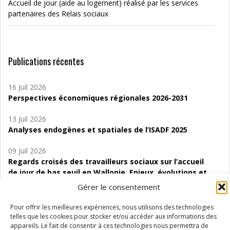
Accueil de jour (aide au logement) réalisé par les services
partenaires des Relais sociaux
Publications récentes
16 Juil 2026
Perspectives économiques régionales 2026-2031
13 Juil 2026
Analyses endogènes et spatiales de l’ISADF 2025
09 Juil 2026
Regards croisés des travailleurs sociaux sur l’accueil
de jour de bas seuil en Wallonie. Enjeux, évolutions et
perspectives
Gérer le consentement
06 Juil 2026
Pour offrir les meilleures expériences, nous utilisons des technologies
Étude d’évaluabilité des Structures
telles que les cookies pour stocker et/ou accéder aux informations des
d’accompagnement à l’autocréation d’emploi (SAACE)
appareils. Le fait de consentir à ces technologies nous permettra de