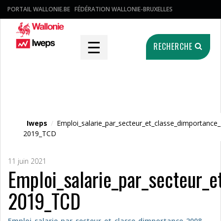
PORTAIL WALLONIE.BE
FÉDÉRATION WALLONIE-BRUXELLES
☰
RECHERCHE
Fichier média
Iweps
/
Emploi_salarie_par_secteur_et_classe_dimportance
2019_TCD
11 juin 2021
Emploi_salarie_par_secteur_
2019_TCD
Emploi_salarie_par_secteur_et_classe_dimportance_2008-