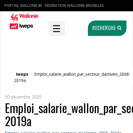
PORTAIL WALLONIE.BE
FÉDÉRATION WALLONIE-BRUXELLES
☰
RECHERCHE
Fichier média
Iweps
/
Emploi_salarie_wallon_par_secteur_dactivite_2008-
2019a
30 décembre 2020
Emploi_salarie_wallon_par_se
2019a
Emploi_salarie_wallon_par_secteur_dactivite_2008-2019a