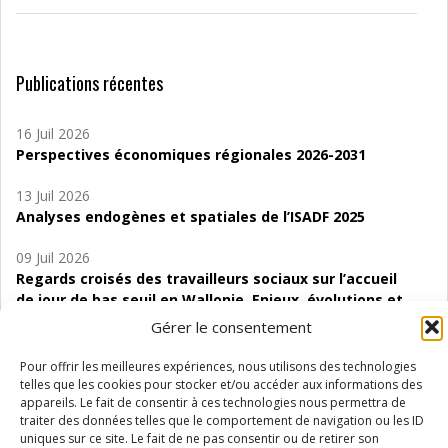
Publications récentes
16 Juil 2026
Perspectives économiques régionales 2026-2031
13 Juil 2026
Analyses endogènes et spatiales de l’ISADF 2025
09 Juil 2026
Regards croisés des travailleurs sociaux sur l’accueil
de jour de bas seuil en Wallonie. Enjeux, évolutions et
perspectives
Gérer le consentement
06 Juil 2026
Pour offrir les meilleures expériences, nous utilisons des technologies
Étude d’évaluabilité des Structures
telles que les cookies pour stocker et/ou accéder aux informations des
d’accompagnement à l’autocréation d’emploi (SAACE)
appareils. Le fait de consentir à ces technologies nous permettra de
traiter des données telles que le comportement de navigation ou les ID
uniques sur ce site. Le fait de ne pas consentir ou de retirer son
01 Juil 2026