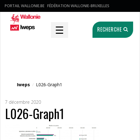
PORTAIL WALLONIE.BE
FÉDÉRATION WALLONIE-BRUXELLES
☰
RECHERCHE
Fichier média
Iweps
/
L026-Graph1
7 décembre 2020
L026-Graph1