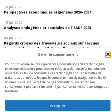
16 Juil 2026
Perspectives économiques régionales 2026-2031
13 Juil 2026
Analyses endogènes et spatiales de l’ISADF 2025
09 Juil 2026
Regards croisés des travailleurs sociaux sur l’accueil
de jour de bas seuil en Wallonie. Enjeux, évolutions et
perspectives
Gérer le consentement
06 Juil 2026
Pour offrir les meilleures expériences, nous utilisons des technologies
telles que les cookies pour stocker et/ou accéder aux informations des
Étude d’évaluabilité des Structures
appareils. Le fait de consentir à ces technologies nous permettra de
d’accompagnement à l’autocréation d’emploi (SAACE)
traiter des données telles que le comportement de navigation ou les ID
uniques sur ce site. Le fait de ne pas consentir ou de retirer son
01 Juil 2026
consentement peut avoir un effet négatif sur certaines caractéristiques et
Pénurie du personnel infirmier :quels indicateurs
fonctions.
d’offre de soins pour comprendre la situation en
Wallonie ?
Accepter