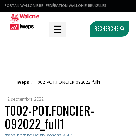
PORTAIL WALLONIE.BE
FÉDÉRATION WALLONIE-BRUXELLES
☰
RECHERCHE
Fichier média
Iweps
/
T002-POT.FONCIER-092022_full1
12 septembre 2022
T002-POT.FONCIER-
092022_full1
T002-POT.FONCIER-092022_full1