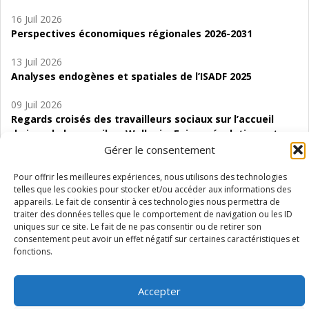
16 Juil 2026
Perspectives économiques régionales 2026-2031
13 Juil 2026
Analyses endogènes et spatiales de l’ISADF 2025
09 Juil 2026
Regards croisés des travailleurs sociaux sur l’accueil
de jour de bas seuil en Wallonie. Enjeux, évolutions et
perspectives
Gérer le consentement
06 Juil 2026
Pour offrir les meilleures expériences, nous utilisons des technologies
telles que les cookies pour stocker et/ou accéder aux informations des
Étude d’évaluabilité des Structures
appareils. Le fait de consentir à ces technologies nous permettra de
d’accompagnement à l’autocréation d’emploi (SAACE)
traiter des données telles que le comportement de navigation ou les ID
uniques sur ce site. Le fait de ne pas consentir ou de retirer son
01 Juil 2026
consentement peut avoir un effet négatif sur certaines caractéristiques et
Pénurie du personnel infirmier :quels indicateurs
fonctions.
d’offre de soins pour comprendre la situation en
Wallonie ?
Accepter