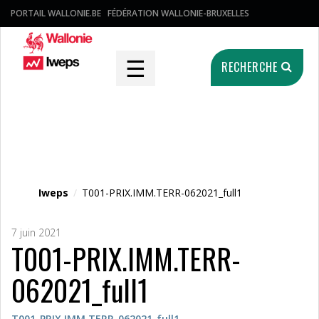
PORTAIL WALLONIE.BE
FÉDÉRATION WALLONIE-BRUXELLES
☰
RECHERCHE
Fichier média
Iweps
/
T001-PRIX.IMM.TERR-062021_full1
7 juin 2021
T001-PRIX.IMM.TERR-
062021_full1
T001-PRIX.IMM.TERR-062021_full1