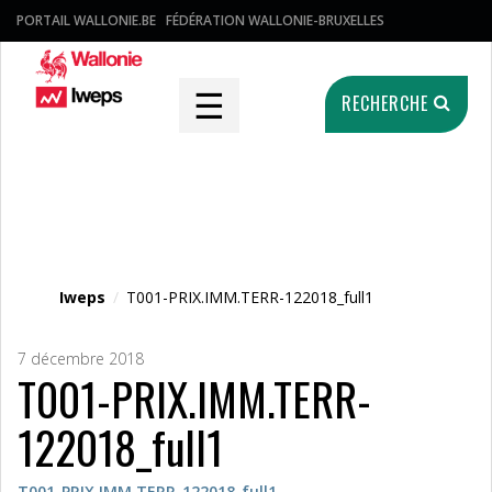
PORTAIL WALLONIE.BE
FÉDÉRATION WALLONIE-BRUXELLES
☰
RECHERCHE
Fichier média
Iweps
/
T001-PRIX.IMM.TERR-122018_full1
7 décembre 2018
T001-PRIX.IMM.TERR-
122018_full1
T001-PRIX.IMM.TERR-122018_full1