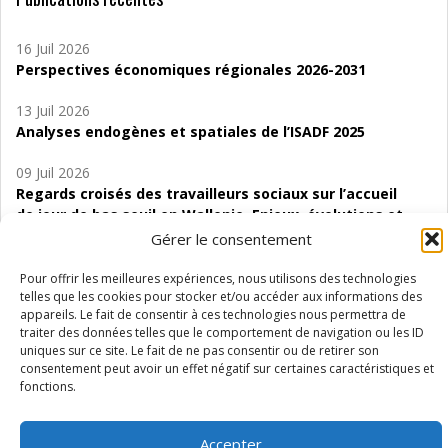
16 Juil 2026
Perspectives économiques régionales 2026-2031
13 Juil 2026
Analyses endogènes et spatiales de l’ISADF 2025
09 Juil 2026
Regards croisés des travailleurs sociaux sur l’accueil
de jour de bas seuil en Wallonie. Enjeux, évolutions et
perspectives
Gérer le consentement
06 Juil 2026
Pour offrir les meilleures expériences, nous utilisons des technologies
Étude d’évaluabilité des Structures
telles que les cookies pour stocker et/ou accéder aux informations des
appareils. Le fait de consentir à ces technologies nous permettra de
d’accompagnement à l’autocréation d’emploi (SAACE)
traiter des données telles que le comportement de navigation ou les ID
uniques sur ce site. Le fait de ne pas consentir ou de retirer son
01 Juil 2026
consentement peut avoir un effet négatif sur certaines caractéristiques et
Pénurie du personnel infirmier :quels indicateurs
fonctions.
d’offre de soins pour comprendre la situation en
Wallonie ?
Accepter