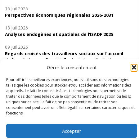
16 Juil 2026
Perspectives économiques régionales 2026-2031
13 Juil 2026
Analyses endogènes et spatiales de l’ISADF 2025
09 Juil 2026
Regards croisés des travailleurs sociaux sur l’accueil
de jour de bas seuil en Wallonie. Enjeux, évolutions et
perspectives
Gérer le consentement
06 Juil 2026
Pour offrir les meilleures expériences, nous utilisons des technologies
telles que les cookies pour stocker et/ou accéder aux informations des
Étude d’évaluabilité des Structures
appareils. Le fait de consentir à ces technologies nous permettra de
d’accompagnement à l’autocréation d’emploi (SAACE)
traiter des données telles que le comportement de navigation ou les ID
uniques sur ce site. Le fait de ne pas consentir ou de retirer son
01 Juil 2026
consentement peut avoir un effet négatif sur certaines caractéristiques et
Pénurie du personnel infirmier :quels indicateurs
fonctions.
d’offre de soins pour comprendre la situation en
Wallonie ?
Accepter