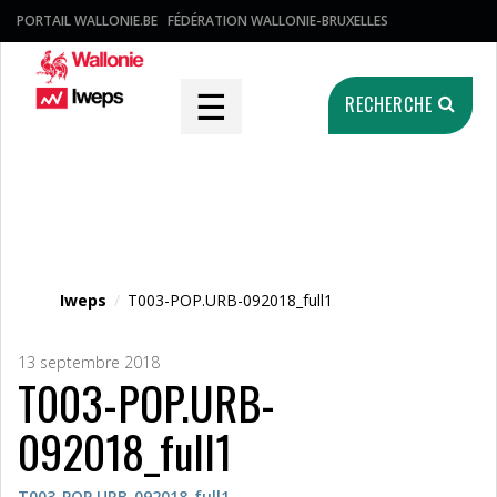
PORTAIL WALLONIE.BE
FÉDÉRATION WALLONIE-BRUXELLES
☰
RECHERCHE
Fichier média
Iweps
/
T003-POP.URB-092018_full1
13 septembre 2018
T003-POP.URB-
092018_full1
T003-POP.URB-092018_full1