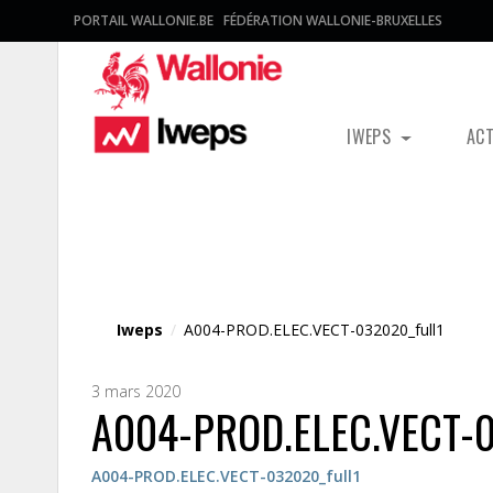
PORTAIL WALLONIE.BE
FÉDÉRATION WALLONIE-BRUXELLES
IWEPS
AC
Fichier média
Iweps
/
A004-PROD.ELEC.VECT-032020_full1
3 mars 2020
A004-PROD.ELEC.VECT-0
A004-PROD.ELEC.VECT-032020_full1