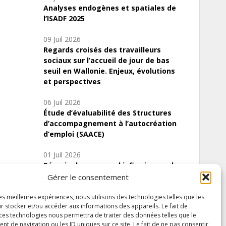
Analyses endogènes et spatiales de
l’ISADF 2025
09 Juil 2026
Regards croisés des travailleurs
sociaux sur l’accueil de jour de bas
seuil en Wallonie. Enjeux, évolutions
et perspectives
06 Juil 2026
Étude d’évaluabilité des Structures
d’accompagnement à l’autocréation
d’emploi (SAACE)
01 Juil 2026
Pénurie du personnel infirmier :quels
indicateurs d’offre de soins pour
Gérer le consentement
comprendre la situation en Wallonie ?
les meilleures expériences, nous utilisons des technologies telles que les
r stocker et/ou accéder aux informations des appareils. Le fait de
 ces technologies nous permettra de traiter des données telles que le
 de navigation ou les ID uniques sur ce site. Le fait de ne pas consentir