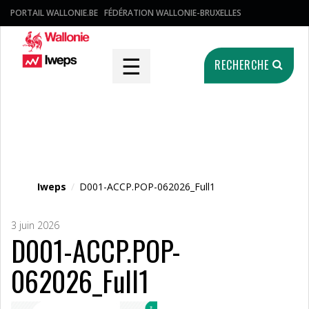
PORTAIL WALLONIE.BE
FÉDÉRATION WALLONIE-BRUXELLES
☰
RECHERCHE
Fichier média
Iweps
/
D001-ACCP.POP-062026_Full1
3 juin 2026
D001-ACCP.POP-
062026_Full1