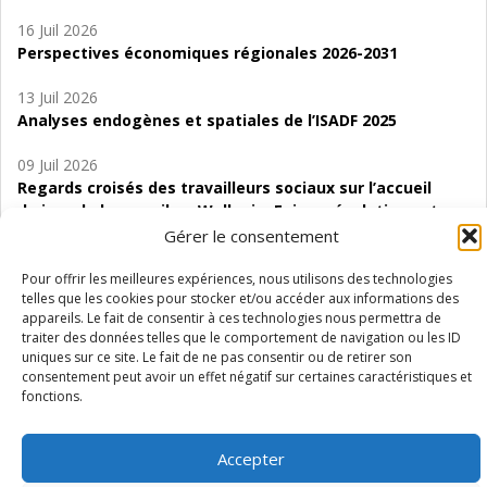
16 Juil 2026
Perspectives économiques régionales 2026-2031
13 Juil 2026
Analyses endogènes et spatiales de l’ISADF 2025
09 Juil 2026
Regards croisés des travailleurs sociaux sur l’accueil
de jour de bas seuil en Wallonie. Enjeux, évolutions et
perspectives
Gérer le consentement
06 Juil 2026
Pour offrir les meilleures expériences, nous utilisons des technologies
telles que les cookies pour stocker et/ou accéder aux informations des
Étude d’évaluabilité des Structures
appareils. Le fait de consentir à ces technologies nous permettra de
d’accompagnement à l’autocréation d’emploi (SAACE)
traiter des données telles que le comportement de navigation ou les ID
uniques sur ce site. Le fait de ne pas consentir ou de retirer son
01 Juil 2026
consentement peut avoir un effet négatif sur certaines caractéristiques et
Pénurie du personnel infirmier :quels indicateurs
fonctions.
d’offre de soins pour comprendre la situation en
Wallonie ?
Accepter