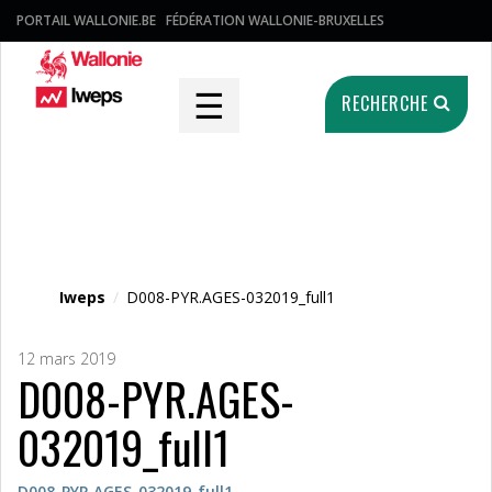
PORTAIL WALLONIE.BE
FÉDÉRATION WALLONIE-BRUXELLES
☰
RECHERCHE
Fichier média
Iweps
/
D008-PYR.AGES-032019_full1
12 mars 2019
D008-PYR.AGES-
032019_full1
D008-PYR.AGES-032019_full1