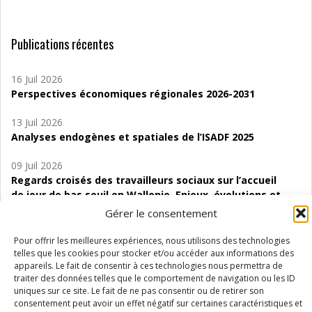
Publications récentes
16 Juil 2026
Perspectives économiques régionales 2026-2031
13 Juil 2026
Analyses endogènes et spatiales de l’ISADF 2025
09 Juil 2026
Regards croisés des travailleurs sociaux sur l’accueil
de jour de bas seuil en Wallonie. Enjeux, évolutions et
perspectives
Gérer le consentement
06 Juil 2026
Pour offrir les meilleures expériences, nous utilisons des technologies
Étude d’évaluabilité des Structures
telles que les cookies pour stocker et/ou accéder aux informations des
appareils. Le fait de consentir à ces technologies nous permettra de
d’accompagnement à l’autocréation d’emploi (SAACE)
traiter des données telles que le comportement de navigation ou les ID
uniques sur ce site. Le fait de ne pas consentir ou de retirer son
01 Juil 2026
consentement peut avoir un effet négatif sur certaines caractéristiques et
Pénurie du personnel infirmier :quels indicateurs