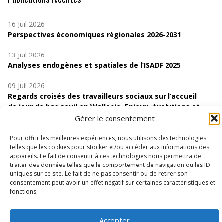
16 Juil 2026
Perspectives économiques régionales 2026-2031
13 Juil 2026
Analyses endogènes et spatiales de l’ISADF 2025
09 Juil 2026
Regards croisés des travailleurs sociaux sur l’accueil
de jour de bas seuil en Wallonie. Enjeux, évolutions et
perspectives
Gérer le consentement
06 Juil 2026
Pour offrir les meilleures expériences, nous utilisons des technologies
Étude d’évaluabilité des Structures
telles que les cookies pour stocker et/ou accéder aux informations des
appareils. Le fait de consentir à ces technologies nous permettra de
d’accompagnement à l’autocréation d’emploi (SAACE)
traiter des données telles que le comportement de navigation ou les ID
uniques sur ce site. Le fait de ne pas consentir ou de retirer son
01 Juil 2026
consentement peut avoir un effet négatif sur certaines caractéristiques et
Pénurie du personnel infirmier :quels indicateurs
fonctions.
d’offre de soins pour comprendre la situation en
Wallonie ?
Accepter