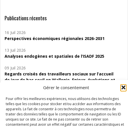
Publications récentes
16 Juil 2026
Perspectives économiques régionales 2026-2031
13 Juil 2026
Analyses endogènes et spatiales de l’ISADF 2025
09 Juil 2026
Regards croisés des travailleurs sociaux sur l’accueil
de jour de bas seuil en Wallonie. Enjeux, évolutions et
perspectives
Gérer le consentement
06 Juil 2026
Pour offrir les meilleures expériences, nous utilisons des technologies
Étude d’évaluabilité des Structures
telles que les cookies pour stocker et/ou accéder aux informations des
appareils. Le fait de consentir à ces technologies nous permettra de
d’accompagnement à l’autocréation d’emploi (SAACE)
traiter des données telles que le comportement de navigation ou les ID
uniques sur ce site. Le fait de ne pas consentir ou de retirer son
01 Juil 2026
consentement peut avoir un effet négatif sur certaines caractéristiques et
Pénurie du personnel infirmier :quels indicateurs