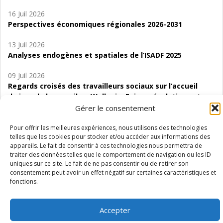
16 Juil 2026
Perspectives économiques régionales 2026-2031
13 Juil 2026
Analyses endogènes et spatiales de l’ISADF 2025
09 Juil 2026
Regards croisés des travailleurs sociaux sur l’accueil
de jour de bas seuil en Wallonie. Enjeux, évolutions et
perspectives
Gérer le consentement
06 Juil 2026
Pour offrir les meilleures expériences, nous utilisons des technologies
telles que les cookies pour stocker et/ou accéder aux informations des
Étude d’évaluabilité des Structures
appareils. Le fait de consentir à ces technologies nous permettra de
d’accompagnement à l’autocréation d’emploi (SAACE)
traiter des données telles que le comportement de navigation ou les ID
uniques sur ce site. Le fait de ne pas consentir ou de retirer son
01 Juil 2026
consentement peut avoir un effet négatif sur certaines caractéristiques et
Pénurie du personnel infirmier :quels indicateurs
fonctions.
d’offre de soins pour comprendre la situation en
Wallonie ?
Accepter