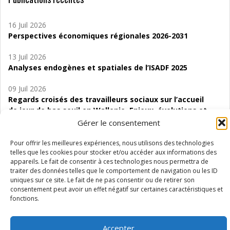
16 Juil 2026
Perspectives économiques régionales 2026-2031
13 Juil 2026
Analyses endogènes et spatiales de l’ISADF 2025
09 Juil 2026
Regards croisés des travailleurs sociaux sur l’accueil
de jour de bas seuil en Wallonie. Enjeux, évolutions et
perspectives
Gérer le consentement
06 Juil 2026
Pour offrir les meilleures expériences, nous utilisons des technologies
Étude d’évaluabilité des Structures
telles que les cookies pour stocker et/ou accéder aux informations des
appareils. Le fait de consentir à ces technologies nous permettra de
d’accompagnement à l’autocréation d’emploi (SAACE)
traiter des données telles que le comportement de navigation ou les ID
uniques sur ce site. Le fait de ne pas consentir ou de retirer son
01 Juil 2026
consentement peut avoir un effet négatif sur certaines caractéristiques et
Pénurie du personnel infirmier :quels indicateurs
fonctions.
d’offre de soins pour comprendre la situation en
Wallonie ?
Accepter