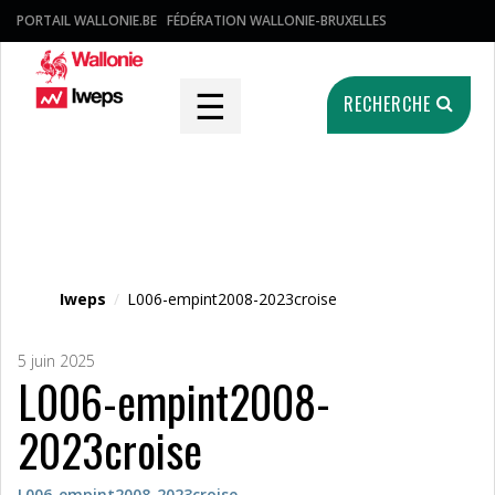
PORTAIL WALLONIE.BE
FÉDÉRATION WALLONIE-BRUXELLES
☰
RECHERCHE
Fichier média
Iweps
/
L006-empint2008-2023croise
5 juin 2025
L006-empint2008-
2023croise
L006-empint2008-2023croise