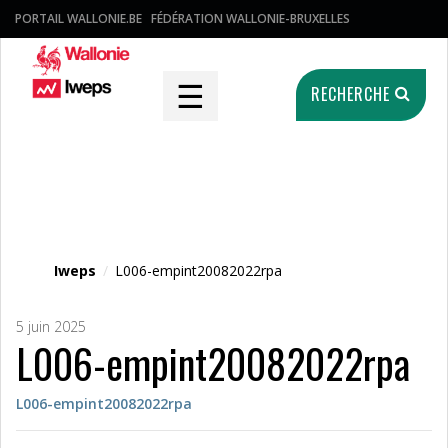
PORTAIL WALLONIE.BE
FÉDÉRATION WALLONIE-BRUXELLES
☰
RECHERCHE
Fichier média
Iweps
/
L006-empint20082022rpa
5 juin 2025
L006-empint20082022rpa
L006-empint20082022rpa