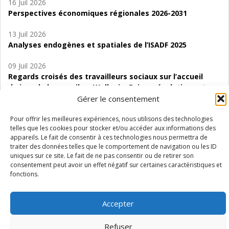
16 Juil 2026
Perspectives économiques régionales 2026-2031
13 Juil 2026
Analyses endogènes et spatiales de l’ISADF 2025
09 Juil 2026
Regards croisés des travailleurs sociaux sur l’accueil
de jour de bas seuil en Wallonie. Enjeux, évolutions et
perspectives
Gérer le consentement
06 Juil 2026
Pour offrir les meilleures expériences, nous utilisons des technologies
telles que les cookies pour stocker et/ou accéder aux informations des
Étude d’évaluabilité des Structures
appareils. Le fait de consentir à ces technologies nous permettra de
d’accompagnement à l’autocréation d’emploi (SAACE)
traiter des données telles que le comportement de navigation ou les ID
uniques sur ce site. Le fait de ne pas consentir ou de retirer son
01 Juil 2026
consentement peut avoir un effet négatif sur certaines caractéristiques et
Pénurie du personnel infirmier :quels indicateurs
fonctions.
d’offre de soins pour comprendre la situation en
Wallonie ?
Accepter
Refuser