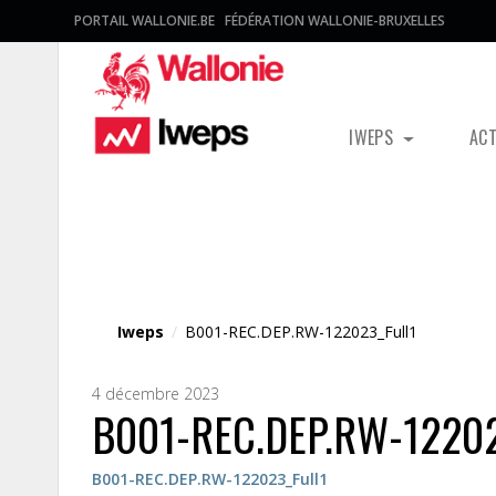
PORTAIL WALLONIE.BE
FÉDÉRATION WALLONIE-BRUXELLES
IWEPS
AC
Fichier média
Iweps
/
B001-REC.DEP.RW-122023_Full1
4 décembre 2023
B001-REC.DEP.RW-12202
B001-REC.DEP.RW-122023_Full1