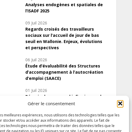
Analyses endogènes et spatiales de
l’ISADF 2025
09 Juil 2026
Regards croisés des travailleurs
sociaux sur l’accueil de jour de bas
seuil en Wallonie. Enjeux, évolutions
et perspectives
06 Juil 2026
Étude d’évaluabilité des Structures
d’accompagnement à l’autocréation
d’emploi (SAACE)
01 Juil 2026
Pénurie du personnel infirmier :quels
indicateurs d’offre de soins pour
Gérer le consentement
comprendre la situation en Wallonie ?
les meilleures expériences, nous utilisons des technologies telles que les
r stocker et/ou accéder aux informations des appareils. Le fait de
 ces technologies nous permettra de traiter des données telles que le
 de navigation ou les ID uniques sur ce site. Le fait de ne pas consentir