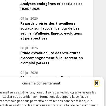
Analyses endogènes et spatiales de
l’ISADF 2025
09 Juil 2026
Regards croisés des travailleurs
sociaux sur l’accueil de jour de bas
seuil en Wallonie. Enjeux, évolutions
et perspectives
06 Juil 2026
Étude d’évaluabilité des Structures
d’accompagnement à l’autocréation
d’emploi (SAACE)
01 Juil 2026
Pénurie du personnel infirmier :quels
indicateurs d’offre de soins pour
Gérer le consentement
comprendre la situation en Wallonie ?
les meilleures expériences, nous utilisons des technologies telles que les
r stocker et/ou accéder aux informations des appareils. Le fait de
 ces technologies nous permettra de traiter des données telles que le
 de navigation ou les ID uniques sur ce site. Le fait de ne pas consentir