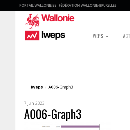
PORTAIL WALLONIE.BE
FÉDÉRATION WALLONIE-BRUXELLES
IWEPS
AC
Fichier média
Iweps
/
A006-Graph3
7 juin 2023
A006-Graph3