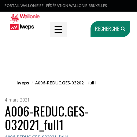
PORTAIL WALLONIE.BE
FÉDÉRATION WALLONIE-BRUXELLES
☰
RECHERCHE
Fichier média
Iweps
/
A006-REDUC.GES-032021_full1
4 mars 2021
A006-REDUC.GES-
032021_full1
A006-REDUC.GES-032021_full1