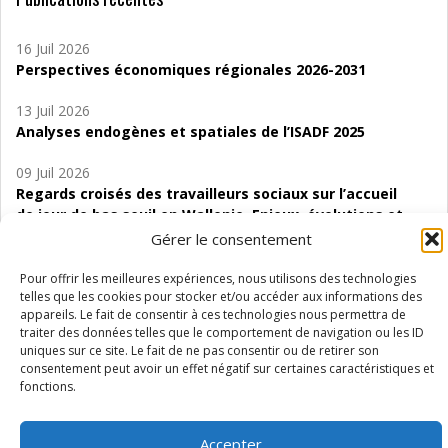
16 Juil 2026
Perspectives économiques régionales 2026-2031
13 Juil 2026
Analyses endogènes et spatiales de l’ISADF 2025
09 Juil 2026
Regards croisés des travailleurs sociaux sur l’accueil
de jour de bas seuil en Wallonie. Enjeux, évolutions et
perspectives
Gérer le consentement
06 Juil 2026
Pour offrir les meilleures expériences, nous utilisons des technologies
Étude d’évaluabilité des Structures
telles que les cookies pour stocker et/ou accéder aux informations des
appareils. Le fait de consentir à ces technologies nous permettra de
d’accompagnement à l’autocréation d’emploi (SAACE)
traiter des données telles que le comportement de navigation ou les ID
uniques sur ce site. Le fait de ne pas consentir ou de retirer son
01 Juil 2026
consentement peut avoir un effet négatif sur certaines caractéristiques et
Pénurie du personnel infirmier :quels indicateurs
fonctions.
d’offre de soins pour comprendre la situation en
Wallonie ?
Accepter