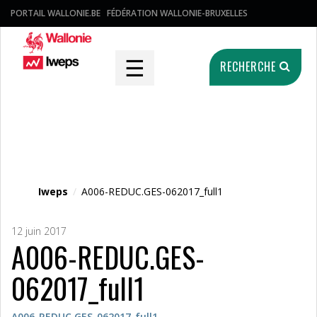
PORTAIL WALLONIE.BE
FÉDÉRATION WALLONIE-BRUXELLES
☰
RECHERCHE
Fichier média
Iweps
/
A006-REDUC.GES-062017_full1
12 juin 2017
A006-REDUC.GES-
062017_full1
A006-REDUC.GES-062017_full1