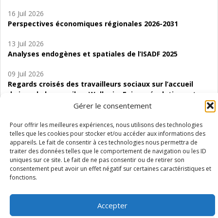
16 Juil 2026
Perspectives économiques régionales 2026-2031
13 Juil 2026
Analyses endogènes et spatiales de l’ISADF 2025
09 Juil 2026
Regards croisés des travailleurs sociaux sur l’accueil
de jour de bas seuil en Wallonie. Enjeux, évolutions et
perspectives
Gérer le consentement
06 Juil 2026
Pour offrir les meilleures expériences, nous utilisons des technologies
telles que les cookies pour stocker et/ou accéder aux informations des
Étude d’évaluabilité des Structures
appareils. Le fait de consentir à ces technologies nous permettra de
d’accompagnement à l’autocréation d’emploi (SAACE)
traiter des données telles que le comportement de navigation ou les ID
uniques sur ce site. Le fait de ne pas consentir ou de retirer son
01 Juil 2026
consentement peut avoir un effet négatif sur certaines caractéristiques et
Pénurie du personnel infirmier :quels indicateurs
fonctions.
d’offre de soins pour comprendre la situation en
Wallonie ?
Accepter