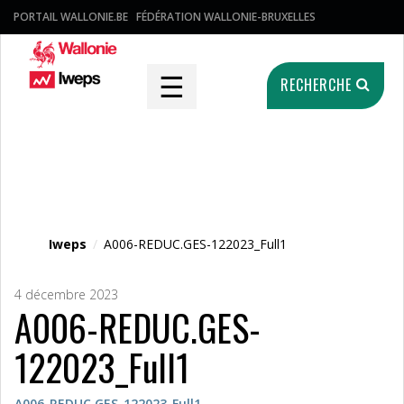
PORTAIL WALLONIE.BE
FÉDÉRATION WALLONIE-BRUXELLES
☰
RECHERCHE
Fichier média
Iweps
/
A006-REDUC.GES-122023_Full1
4 décembre 2023
A006-REDUC.GES-
122023_Full1
A006-REDUC.GES-122023_Full1