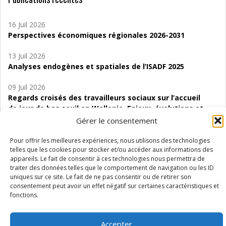
16 Juil 2026
Perspectives économiques régionales 2026-2031
13 Juil 2026
Analyses endogènes et spatiales de l’ISADF 2025
09 Juil 2026
Regards croisés des travailleurs sociaux sur l’accueil
de jour de bas seuil en Wallonie. Enjeux, évolutions et
perspectives
Gérer le consentement
06 Juil 2026
Pour offrir les meilleures expériences, nous utilisons des technologies
Étude d’évaluabilité des Structures
telles que les cookies pour stocker et/ou accéder aux informations des
appareils. Le fait de consentir à ces technologies nous permettra de
d’accompagnement à l’autocréation d’emploi (SAACE)
traiter des données telles que le comportement de navigation ou les ID
uniques sur ce site. Le fait de ne pas consentir ou de retirer son
01 Juil 2026
consentement peut avoir un effet négatif sur certaines caractéristiques et
Pénurie du personnel infirmier :quels indicateurs
fonctions.
d’offre de soins pour comprendre la situation en
Wallonie ?
Accepter