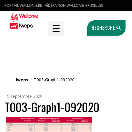
PORTAIL WALLONIE.BE
FÉDÉRATION WALLONIE-BRUXELLES
☰
RECHERCHE
Fichier média
Iweps
/
T003-Graph1-092020
15 septembre 2020
T003-Graph1-092020