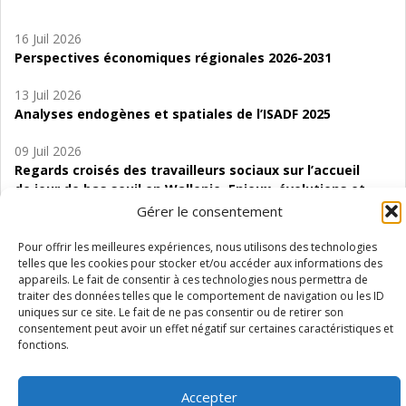
16 Juil 2026
Perspectives économiques régionales 2026-2031
13 Juil 2026
Analyses endogènes et spatiales de l’ISADF 2025
09 Juil 2026
Regards croisés des travailleurs sociaux sur l’accueil
de jour de bas seuil en Wallonie. Enjeux, évolutions et
perspectives
Gérer le consentement
06 Juil 2026
Pour offrir les meilleures expériences, nous utilisons des technologies
Étude d’évaluabilité des Structures
telles que les cookies pour stocker et/ou accéder aux informations des
appareils. Le fait de consentir à ces technologies nous permettra de
d’accompagnement à l’autocréation d’emploi (SAACE)
traiter des données telles que le comportement de navigation ou les ID
uniques sur ce site. Le fait de ne pas consentir ou de retirer son
01 Juil 2026
consentement peut avoir un effet négatif sur certaines caractéristiques et
Pénurie du personnel infirmier :quels indicateurs
fonctions.
d’offre de soins pour comprendre la situation en
Wallonie ?
Accepter