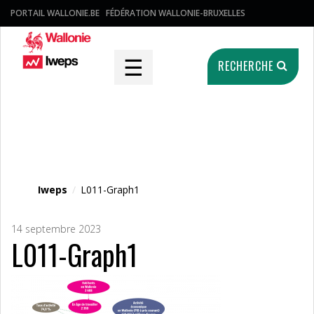
PORTAIL WALLONIE.BE
FÉDÉRATION WALLONIE-BRUXELLES
☰
RECHERCHE
Fichier média
Iweps
/
L011-Graph1
14 septembre 2023
L011-Graph1