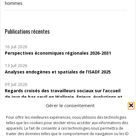
hommes
Publications récentes
16 Juil 2026
Perspectives économiques régionales 2026-2031
13 Juil 2026
Analyses endogènes et spatiales de l’ISADF 2025
09 Juil 2026
Regards croisés des travailleurs sociaux sur l’accueil
de jour de bas seuil en Wallonie. Enjeux, évolutions et
perspectives
Gérer le consentement
06 Juil 2026
Pour offrir les meilleures expériences, nous utilisons des technologies
Étude d’évaluabilité des Structures
telles que les cookies pour stocker et/ou accéder aux informations des
d’accompagnement à l’autocréation d’emploi (SAACE)
appareils. Le fait de consentir à ces technologies nous permettra de
traiter des données telles que le comportement de navigation ou les ID