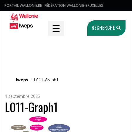
PORTAIL WALLONIE.BE
FÉDÉRATION WALLONIE-BRUXELLES
☰
RECHERCHE
Fichier média
Iweps
/
L011-Graph1
4 septembre 2025
L011-Graph1