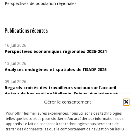
Perspectives de population régionales
Publications récentes
16 Juil 2026
Perspectives économiques régionales 2026-2031
13 Juil 2026
Analyses endogènes et spatiales de l’ISADF 2025
09 Juil 2026
Regards croisés des travailleurs sociaux sur l’accueil
de jour de bas seuil en Wallonie. Enjeux, évolutions et
perspectives
Gérer le consentement
06 Juil 2026
Pour offrir les meilleures expériences, nous utilisons des technologies
Étude d’évaluabilité des Structures
telles que les cookies pour stocker et/ou accéder aux informations des
d’accompagnement à l’autocréation d’emploi (SAACE)
appareils. Le fait de consentir à ces technologies nous permettra de
traiter des données telles que le comportement de navigation ou les ID