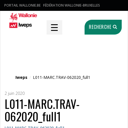
PORTAIL WALLONIE.BE
FÉDÉRATION WALLONIE-BRUXELLES
☰
RECHERCHE
Fichier média
Iweps
/
L011-MARC.TRAV-062020_full1
2 juin 2020
L011-MARC.TRAV-
062020_full1
L011-MARC.TRAV-062020_full1