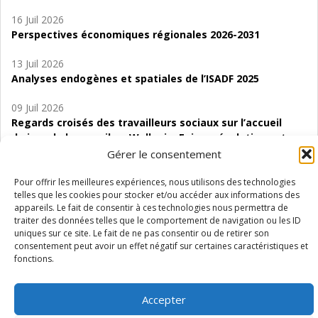
16 Juil 2026
Perspectives économiques régionales 2026-2031
13 Juil 2026
Analyses endogènes et spatiales de l’ISADF 2025
09 Juil 2026
Regards croisés des travailleurs sociaux sur l’accueil
de jour de bas seuil en Wallonie. Enjeux, évolutions et
perspectives
Gérer le consentement
06 Juil 2026
Pour offrir les meilleures expériences, nous utilisons des technologies
telles que les cookies pour stocker et/ou accéder aux informations des
Étude d’évaluabilité des Structures
appareils. Le fait de consentir à ces technologies nous permettra de
d’accompagnement à l’autocréation d’emploi (SAACE)
traiter des données telles que le comportement de navigation ou les ID
uniques sur ce site. Le fait de ne pas consentir ou de retirer son
01 Juil 2026
consentement peut avoir un effet négatif sur certaines caractéristiques et
Pénurie du personnel infirmier :quels indicateurs
fonctions.
d’offre de soins pour comprendre la situation en
Wallonie ?
Accepter