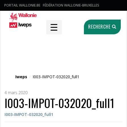
PORTAIL WALLONIE.BE
FÉDÉRATION WALLONIE-BRUXELLES
☰
RECHERCHE
Fichier média
Iweps
/
I003-IMPOT-032020_full1
4 mars 2020
I003-IMPOT-032020_full1
I003-IMPOT-032020_full1