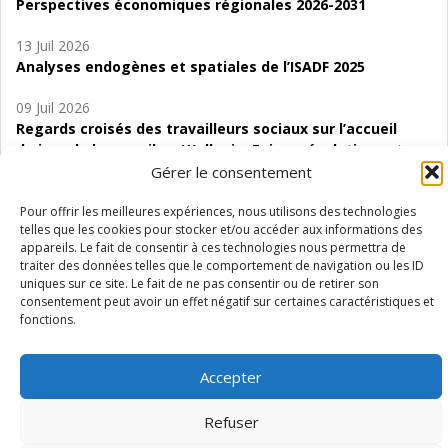
Perspectives économiques régionales 2026-2031
13 Juil 2026
Analyses endogènes et spatiales de l’ISADF 2025
09 Juil 2026
Regards croisés des travailleurs sociaux sur l’accueil
de jour de bas seuil en Wallonie. Enjeux, évolutions et
perspectives
Gérer le consentement
06 Juil 2026
Pour offrir les meilleures expériences, nous utilisons des technologies
telles que les cookies pour stocker et/ou accéder aux informations des
Étude d’évaluabilité des Structures
appareils. Le fait de consentir à ces technologies nous permettra de
d’accompagnement à l’autocréation d’emploi (SAACE)
traiter des données telles que le comportement de navigation ou les ID
uniques sur ce site. Le fait de ne pas consentir ou de retirer son
01 Juil 2026
consentement peut avoir un effet négatif sur certaines caractéristiques et
Pénurie du personnel infirmier :quels indicateurs
fonctions.
d’offre de soins pour comprendre la situation en
Wallonie ?
Accepter
Refuser