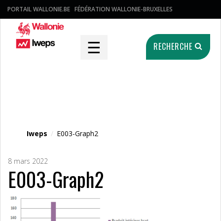
PORTAIL WALLONIE.BE
FÉDÉRATION WALLONIE-BRUXELLES
☰
RECHERCHE
Fichier média
Iweps
/
E003-Graph2
8 mars 2022
E003-Graph2