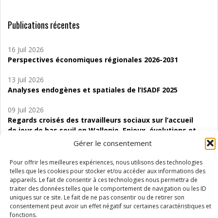
Publications récentes
16 Juil 2026
Perspectives économiques régionales 2026-2031
13 Juil 2026
Analyses endogènes et spatiales de l’ISADF 2025
09 Juil 2026
Regards croisés des travailleurs sociaux sur l’accueil
de jour de bas seuil en Wallonie. Enjeux, évolutions et
perspectives
Gérer le consentement
06 Juil 2026
Pour offrir les meilleures expériences, nous utilisons des technologies
Étude d’évaluabilité des Structures
telles que les cookies pour stocker et/ou accéder aux informations des
appareils. Le fait de consentir à ces technologies nous permettra de
d’accompagnement à l’autocréation d’emploi (SAACE)
traiter des données telles que le comportement de navigation ou les ID
uniques sur ce site. Le fait de ne pas consentir ou de retirer son
01 Juil 2026
consentement peut avoir un effet négatif sur certaines caractéristiques et
Pénurie du personnel infirmier :quels indicateurs
fonctions.