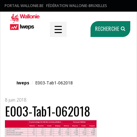
PORTAIL WALLONIE.BE
FÉDÉRATION WALLONIE-BRUXELLES
☰
RECHERCHE
Fichier média
Iweps
/
E003-Tab1-062018
8 juin 2018
E003-Tab1-062018