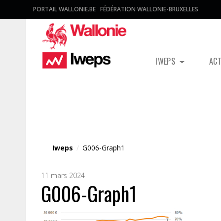
PORTAIL WALLONIE.BE
FÉDÉRATION WALLONIE-BRUXELLES
IWEPS
AC
Fichier média
Iweps
/
G006-Graph1
11 mars 2024
G006-Graph1