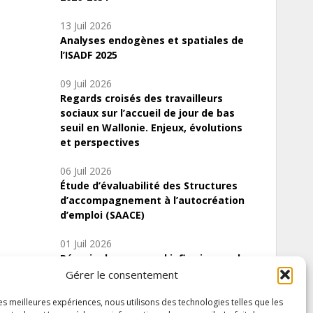
13 Juil 2026
Analyses endogènes et spatiales de
l’ISADF 2025
09 Juil 2026
Regards croisés des travailleurs
sociaux sur l’accueil de jour de bas
seuil en Wallonie. Enjeux, évolutions
et perspectives
06 Juil 2026
Étude d’évaluabilité des Structures
d’accompagnement à l’autocréation
d’emploi (SAACE)
01 Juil 2026
Pénurie du personnel infirmier :quels
indicateurs d’offre de soins pour
Gérer le consentement
comprendre la situation en Wallonie ?
les meilleures expériences, nous utilisons des technologies telles que les