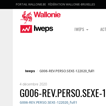
PORTAIL WALLONIE.BE
FÉDÉRATION WALLONIE-BRUXELLES
IWEPS
AC
Fichier média
Iweps
/
G006-REV.PERSO.SEXE-122020_full1
4 décembre 2020
G006-REV.PERSO.SEXE-1
G006-REV.PERSO.SEXE-122020_full1