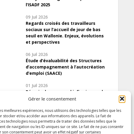
l’ISADF 2025
09 Juil 2026
Regards croisés des travailleurs
sociaux sur l’accueil de jour de bas
seuil en Wallonie. Enjeux, évolutions
et perspectives
06 Juil 2026
Étude d’évaluabilité des Structures
d’accompagnement à l’autocréation
d’emploi (SAACE)
01 Juil 2026
Pénurie du personnel infirmier :quels
indicateurs d’offre de soins pour
Gérer le consentement
comprendre la situation en Wallonie ?
les meilleures expériences, nous utilisons des technologies telles que les
r stocker et/ou accéder aux informations des appareils. Le fait de
 ces technologies nous permettra de traiter des données telles que le
 de navigation ou les ID uniques sur ce site. Le fait de ne pas consentir
Inscrivez-vous à notre newsletter
r son consentement peut avoir un effet négatif sur certaines