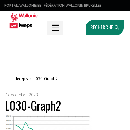
PORTAIL WALLONIE.BE
FÉDÉRATION WALLONIE-BRUXELLES
☰
RECHERCHE
Fichier média
Iweps
/
L030-Graph2
7 décembre 2023
L030-Graph2