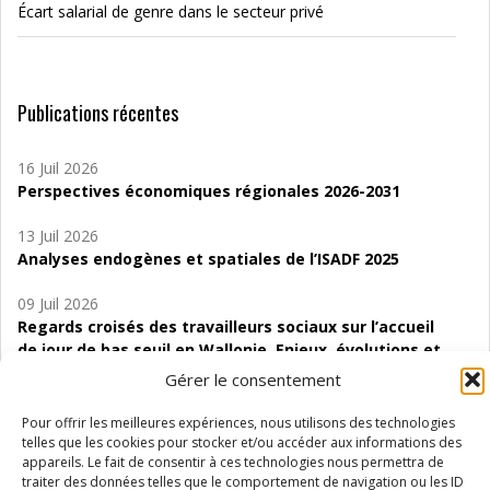
Écart salarial de genre dans le secteur privé
Publications récentes
16 Juil 2026
Perspectives économiques régionales 2026-2031
13 Juil 2026
Analyses endogènes et spatiales de l’ISADF 2025
09 Juil 2026
Regards croisés des travailleurs sociaux sur l’accueil
de jour de bas seuil en Wallonie. Enjeux, évolutions et
perspectives
Gérer le consentement
06 Juil 2026
Pour offrir les meilleures expériences, nous utilisons des technologies
Étude d’évaluabilité des Structures
telles que les cookies pour stocker et/ou accéder aux informations des
d’accompagnement à l’autocréation d’emploi (SAACE)
appareils. Le fait de consentir à ces technologies nous permettra de
traiter des données telles que le comportement de navigation ou les ID