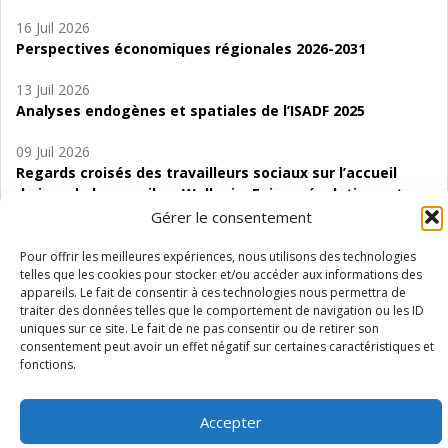
16 Juil 2026
Perspectives économiques régionales 2026-2031
13 Juil 2026
Analyses endogènes et spatiales de l’ISADF 2025
09 Juil 2026
Regards croisés des travailleurs sociaux sur l’accueil
de jour de bas seuil en Wallonie. Enjeux, évolutions et
perspectives
Gérer le consentement
06 Juil 2026
Pour offrir les meilleures expériences, nous utilisons des technologies
telles que les cookies pour stocker et/ou accéder aux informations des
Étude d’évaluabilité des Structures
appareils. Le fait de consentir à ces technologies nous permettra de
d’accompagnement à l’autocréation d’emploi (SAACE)
traiter des données telles que le comportement de navigation ou les ID
uniques sur ce site. Le fait de ne pas consentir ou de retirer son
01 Juil 2026
consentement peut avoir un effet négatif sur certaines caractéristiques et
Pénurie du personnel infirmier :quels indicateurs
fonctions.
d’offre de soins pour comprendre la situation en
Wallonie ?
Accepter