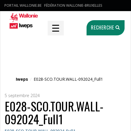
PORTAIL WALLONIE.BE
FÉDÉRATION WALLONIE-BRUXELLES
☰
RECHERCHE
Fichier média
Iweps
/
E028-SCO.TOUR.WALL-092024_Full1
5 septembre 2024
E028-SCO.TOUR.WALL-
092024_Full1
E028-SCO.TOUR.WALL-092024_Full1